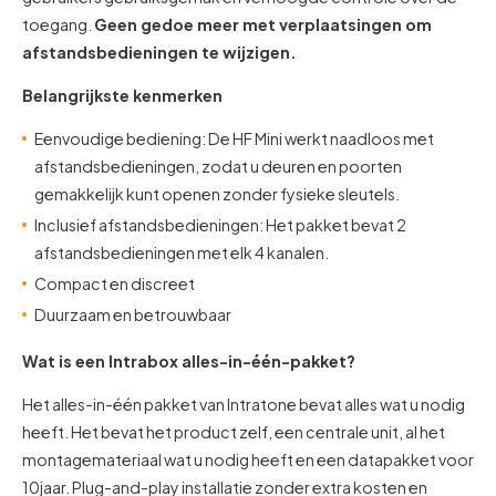
toegang.
Geen gedoe meer met verplaatsingen om
afstandsbedieningen te wijzigen.
Belangrijkste kenmerken
Eenvoudige bediening: De HF Mini werkt naadloos met
afstandsbedieningen, zodat u deuren en poorten
gemakkelijk kunt openen zonder fysieke sleutels.
Inclusief afstandsbedieningen: Het pakket bevat 2
afstandsbedieningen met elk 4 kanalen.
Compact en discreet
Duurzaam en betrouwbaar
Wat is een Intrabox alles-in-één-pakket?
Het alles-in-één pakket van Intratone bevat alles wat u nodig
heeft. Het bevat het product zelf, een centrale unit, al het
montagemateriaal wat u nodig heeft en een datapakket voor
10jaar. Plug-and-play installatie zonder extra kosten en