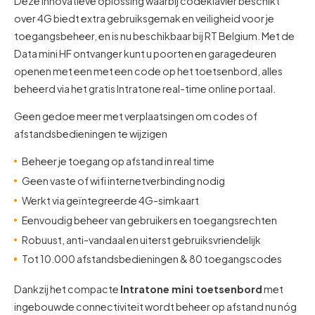
Deze innovatieve oplossing waarbij codeklavier beschikt
over 4G biedt extra gebruiksgemak en veiligheid voor je
toegangsbeheer, en is nu beschikbaar bij RT Belgium. Met de
Data mini HF ontvanger kunt u poorten en garagedeuren
openen met een met een code op het toetsenbord, alles
beheerd via het gratis Intratone real-time online portaal.
Geen gedoe meer met verplaatsingen om codes of
afstandsbedieningen te wijzigen
Beheer je toegang op afstand in real time
Geen vaste of wifi internetverbinding nodig
Werkt via geïntegreerde 4G-simkaart
Eenvoudig beheer van gebruikers en toegangsrechten
Robuust, anti-vandaal en uiterst gebruiksvriendelijk
Tot 10.000 afstandsbedieningen & 80 toegangscodes
Dankzij het compacte
Intratone mini toetsenbord
met
ingebouwde connectiviteit wordt beheer op afstand nu nóg