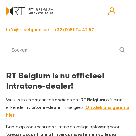
info@rtbelgium.be
+32 (0)51 24 42 50
RT Belgium is nu officieel
Intratone-dealer!
We zijn trots om aan te kondigen dat
RT Belgium
officieel
erkende
Intratone-dealer
in België is.
Ontdek ons gamma
hier.
Ben je op zoek naar een slimme en veilige oplossing voor
toegangscontrole of intercomsystemen volledig