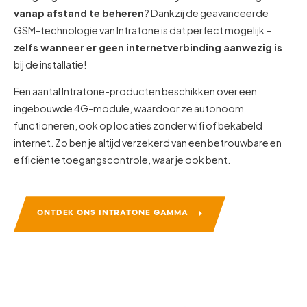
vanap afstand te beheren
? Dankzij de geavanceerde
GSM-technologie van Intratone is dat perfect mogelijk –
zelfs wanneer er geen internetverbinding aanwezig is
bij de installatie!
Een aantal Intratone-producten beschikken over een
ingebouwde 4G-module, waardoor ze autonoom
functioneren, ook op locaties zonder wifi of bekabeld
internet. Zo ben je altijd verzekerd van een betrouwbare en
efficiënte toegangscontrole, waar je ook bent.
ONTDEK ONS INTRATONE GAMMA