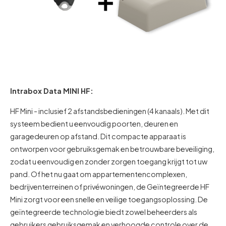
Intrabox Data MINI HF:
HF Mini - inclusief 2 afstandsbedieningen (4 kanaals). Met dit
systeem bedient u eenvoudig poorten, deuren en
garagedeuren op afstand. Dit compacte apparaat is
ontworpen voor gebruiksgemak en betrouwbare beveiliging,
zodat u eenvoudig en zonder zorgen toegang krijgt tot uw
pand. Of het nu gaat om appartementencomplexen,
bedrijventerreinen of privéwoningen, de Geïntegreerde HF
Mini zorgt voor een snelle en veilige toegangsoplossing. De
geïntegreerde technologie biedt zowel beheerders als
gebruikers gebruiksgemak en verhoogde controle over de